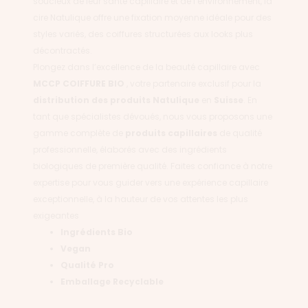
soucieux de leur santé capillaire et de l’environnement, la
cire Natulique offre une fixation moyenne idéale pour des
styles variés, des coiffures structurées aux looks plus
décontractés.
Plongez dans l’excellence de la beauté capillaire avec
MCCP COIFFURE BIO
, votre partenaire exclusif pour la
distribution des produits
Natulique
en
Suisse
. En
tant que spécialistes dévoués, nous vous proposons une
gamme complète de
produits capillaires
de qualité
professionnelle, élaborés avec des ingrédients
biologiques de première qualité. Faites confiance à notre
expertise pour vous guider vers une expérience capillaire
exceptionnelle, à la hauteur de vos attentes les plus
exigeantes
Ingrédients Bio
Vegan
Qualité Pro
Emballage Recyclable