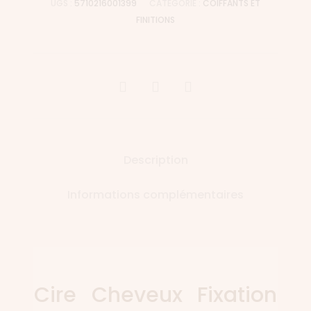
UGS :
5710216001399
CATÉGORIE :
COIFFANTS ET
FINITIONS
Description
Informations complémentaires
Cire Cheveux Fixation