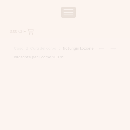
0.00
CHF
Casa
Cura del corpo
Naturigin Lozione
idratante per il corpo 200 ml