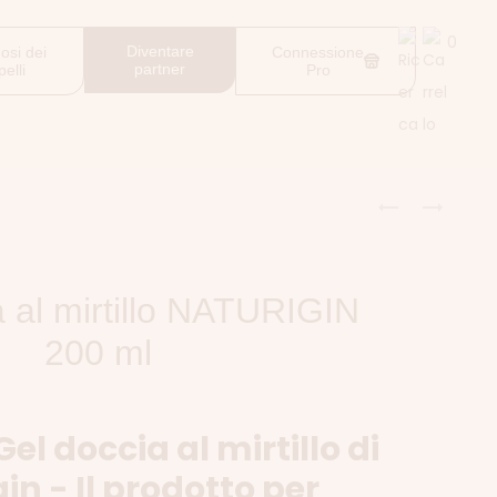
0
Diventare
osi dei
Connessione
partner
pelli
Pro
 al mirtillo NATURIGIN
200 ml
Gel doccia al mirtillo di
in - Il prodotto per