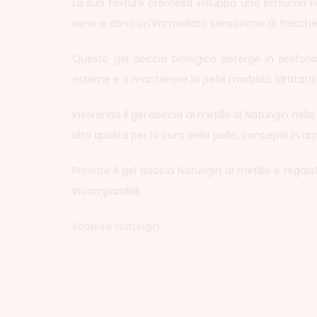
La sua texture cremosa sviluppa una schiuma ricc
sensi e dona un'immediata sensazione di freschezz
Questo gel doccia biologico deterge in profondit
esterne e a mantenere la pelle morbida, idratata
Inserendo il gel doccia al mirtillo di Naturigin nel
alta qualità per la cura della pelle, concepiti in a
Provate il gel doccia Naturigin al mirtillo e rega
incomparabili.
Scoprire Naturigin