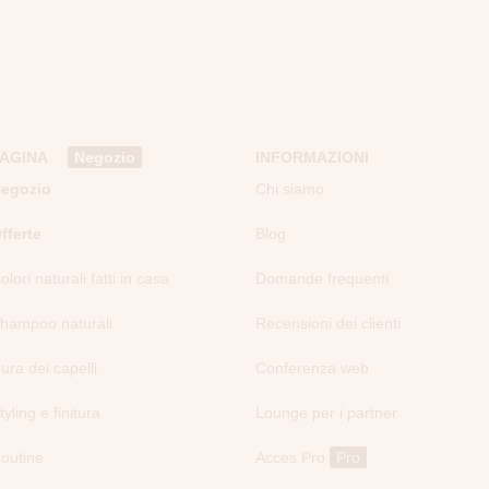
PAGINA
Negozio
INFORMAZIONI
egozio
Chi siamo
fferte
Blog
olori naturali fatti in casa
Domande frequenti
hampoo naturali
Recensioni dei clienti
ura dei capelli
Conferenza web
tyling e finitura
Lounge per i partner
outine
Acces Pro
Pro