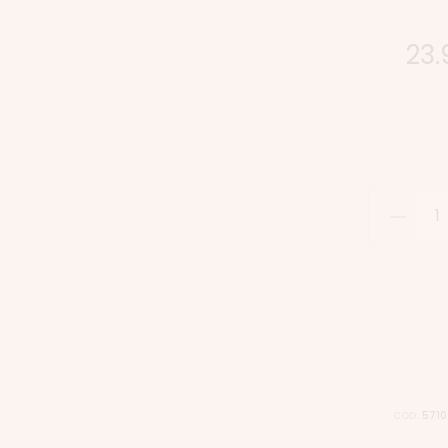
23
COD:
5710