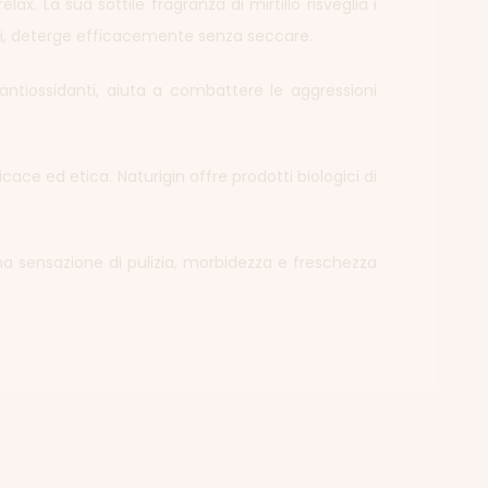
 La sua sottile fragranza di mirtillo risveglia i
bili, deterge efficacemente senza seccare.
 antiossidanti, aiuta a combattere le aggressioni
icace ed etica. Naturigin offre prodotti biologici di
 una sensazione di pulizia, morbidezza e freschezza