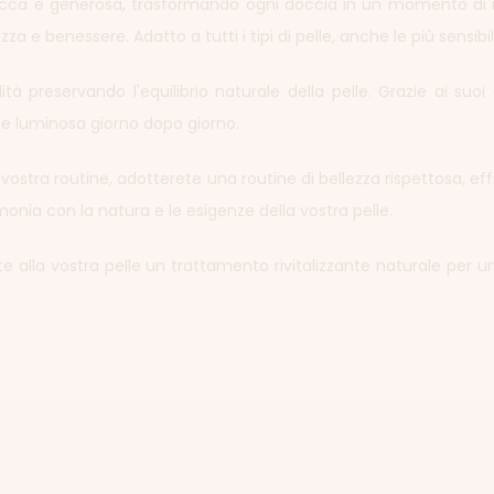
a e generosa, trasformando ogni doccia in un momento di relax.
a e benessere. Adatto a tutti i tipi di pelle, anche le più sensi
à preservando l'equilibrio naturale della pelle. Grazie ai suoi
 e luminosa giorno dopo giorno.
la vostra routine, adotterete una routine di bellezza rispettosa, eff
rmonia con la natura e le esigenze della vostra pelle.
late alla vostra pelle un trattamento rivitalizzante naturale per