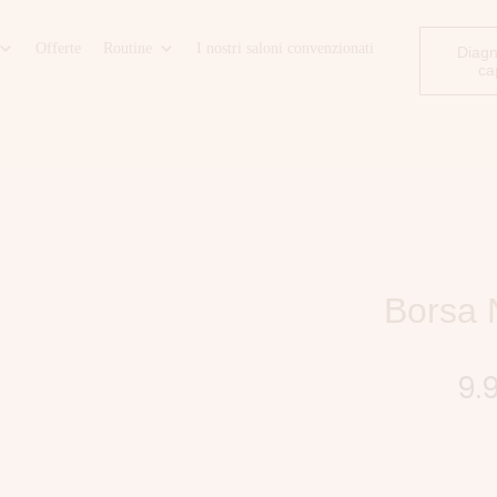
Offerte
Routine
I nostri saloni convenzionati
Diagn
ca
Borsa 
9.