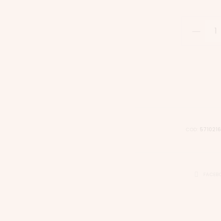
COD:
571021
FACEB