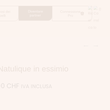
0
Diventare
osi dei
Connessione
partner
pelli
Pro
Natulique in essimio
90
CHF
IVA INCLUSA