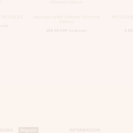
e NATULIQUE
Asciugacapelli Swissliss Ultimate
NATULIQUE 
Edition
NCLUSA
259.00
CHF
5.9
IVA INCLUSA
PAGINA
Negozio
INFORMAZIONI