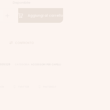
Disponibile
Aggiungi al carrello
CONFRONTO
6005328
CATEGORIA:
ACCESSORI PER CAPELLI
OOK
TWITTER
PINTEREST