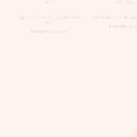
Clip a coccodrillo, confezione
Pennello da colorar
da 4
6.90
CHF
IVA I
9.90
CHF
IVA INCLUSA