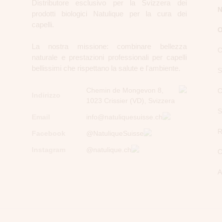
Distributore esclusivo per la Svizzera dei
N
prodotti biologici Natulique per la cura dei
capelli.
O
La nostra missione: combinare bellezza
C
naturale e prestazioni professionali per capelli
bellissimi che rispettano la salute e l'ambiente.
S
Chemin de Mongevon 8,
C
Indirizzo
1023 Crissier (VD), Svizzera
S
Email
info@natuliquesuisse.ch
R
Facebook
@NatuliqueSuisse
Instagram
@natulique.ch
C
A