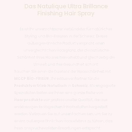
Das Natulique Ultra Brillance
Finishing Hair Spray
Es ist Ihr unverzichtbarer Verbündeter für natürliches
Styling und Bio-Frisuren in der Schweiz. Dieses
außergewöhnliche Produkt verspricht einen
unvergleichlichen Haarglanz, der die natürliche
Schönheit Ihres Haares hervorhebt und gleichzeitig die
Umwelt und Ihre Gesundheit schont.
Tauchen Sie ein in die Exzellenz der Haarschönheit mit
MCCP BIO-FRISUR
, Ihr exklusiver Partner für die
Produktvertrieb
Natulisch
in
Schweiz
. Als engagierte
Spezialisten bieten wir Ihnen eine ganze Reihe von
Haarprodukte
von professioneller Qualität, die aus
erstklassigen biologischen Inhaltsstoffen hergestellt
werden. Vertrauen Sie auf unser Fachwissen, um Sie zu
einem außergewöhnlichen Haarerlebnis zu führen, das
Ihren anspruchsvollsten Erwartungen entspricht.