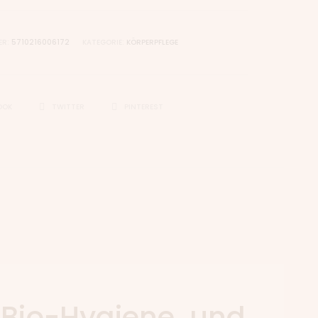
ER:
5710216006172
KATEGORIE:
KÖRPERPFLEGE
OOK
TWITTER
PINTEREST
 Bio-Hygiene und