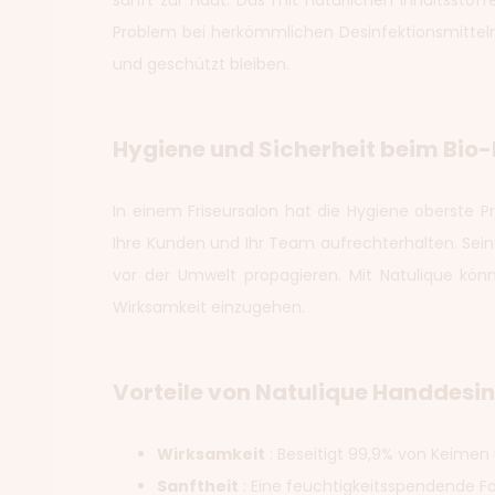
sanft zur Haut. Das mit natürlichen Inhaltsstof
Problem bei herkömmlichen Desinfektionsmittel
und geschützt bleiben.
Hygiene und Sicherheit beim Bio
In einem Friseursalon hat die Hygiene oberste 
Ihre Kunden und Ihr Team aufrechterhalten. Sein
vor der Umwelt propagieren. Mit Natulique kön
Wirksamkeit einzugehen.
Vorteile von Natulique Handdesin
Wirksamkeit
: Beseitigt 99,9% von Keimen 
Sanftheit
: Eine feuchtigkeitsspendende Fo