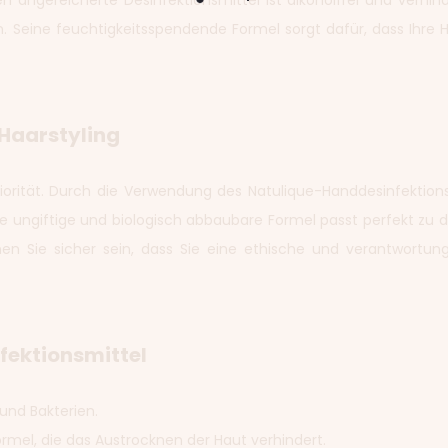
fen angereicherte Desinfektionsmittel ist alkoholfrei und verhi
n. Seine feuchtigkeitsspendende Formel sorgt dafür, dass Ihr
-Haarstyling
Priorität. Durch die Verwendung des Natulique-Handdesinfekti
e ungiftige und biologisch abbaubare Formel passt perfekt zu d
nen Sie sicher sein, dass Sie eine ethische und verantwortun
fektionsmittel
und Bakterien.
rmel, die das Austrocknen der Haut verhindert.