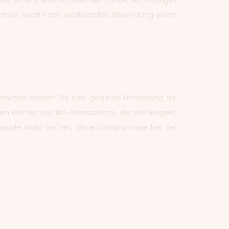
ndert so das Austrocknen der Hände, ein häufiges
e Hände auch nach wiederholter Anwendung weich
onsmittels können Sie eine gesunde Umgebung für
en Werten von Bio-Friseursalons, die den Respekt
gsvolle Wahl treffen, ohne Kompromisse bei der