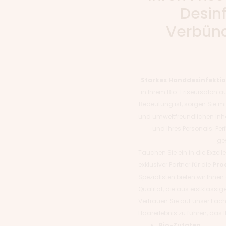
Desinf
Verbünd
Starkes Handdesinfektio
in Ihrem Bio-Friseursalon auf
Bedeutung ist, sorgen Sie m
und umweltfreundlichen Inhal
und Ihres Personals. Perf
ge
Tauchen Sie ein in die Exzel
exklusiver Partner für die
Pro
Spezialisten bieten wir Ihne
Qualität, die aus erstklassig
Vertrauen Sie auf unser Fa
Haarerlebnis zu führen, das 
Bio-Zutaten