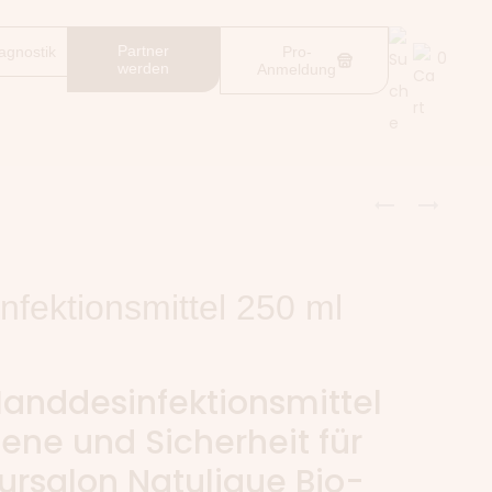
Partner
agnostik
Pro-
0
werden
Anmeldung
fektionsmittel 250 ml
Handdesinfektionsmittel
ene und Sicherheit für
eursalon Natulique Bio-