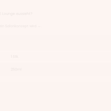
UE Lounge aussieht?
ein Salonkonzept wird →.
1 Stk.
250ml