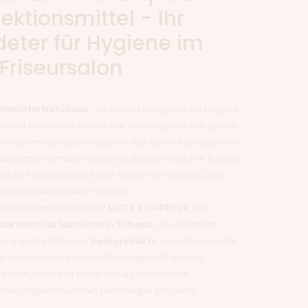
ektionsmittel - Ihr
eter für Hygiene im
Friseursalon
nsmittel Natulique
: die ideale Lösung, um die Hygiene
recht zu erhalten. In einer Zeit, in der Hygiene von größter
it unserem Handdesinfektionsmittel, das mit biologischen
tsstoffen formuliert wurde, für die Sicherheit Ihrer Kunden
ekt für Friseurprofis, die ihren Kunden ein sicheres und
sundes Erlebnis bieten möchten.
lenz der Haarschönheit mit
MCCP BIO-FRISUR
, Ihr
duktvertrieb
Natulisch
in
Schweiz
. Als engagierte
n eine ganze Reihe von
Haarprodukte
von professioneller
en biologischen Inhaltsstoffen hergestellt werden.
chwissen, um Sie zu einem außergewöhnlichen
Ihren anspruchsvollsten Erwartungen entspricht.