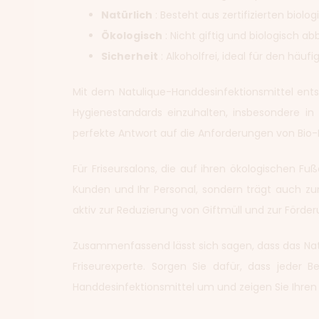
Natürlich
: Besteht aus zertifizierten biolo
Ökologisch
: Nicht giftig und biologisch ab
Sicherheit
: Alkoholfrei, ideal für den häu
Mit dem Natulique-Handdesinfektionsmittel entsch
Hygienestandards einzuhalten, insbesondere in 
perfekte Antwort auf die Anforderungen von Bio-F
Für Friseursalons, die auf ihren ökologischen Fu
Kunden und Ihr Personal, sondern trägt auch zu
aktiv zur Reduzierung von Giftmüll und zur Förde
Zusammenfassend lässt sich sagen, dass das Natul
Friseurexperte. Sorgen Sie dafür, dass jeder B
Handdesinfektionsmittel um und zeigen Sie Ihren K