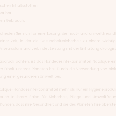
gischen Inhaltsstoffen.
baubar.
figen Gebrauch.
eiden Sie sich für eine Lösung, die haut- und umweltfreundlich
einer Zeit, in der die Gesundheitssicherheit zu einem wichtig
riseursalons und verbindet Leistung mit der Einhaltung ökologis
ßabdruck achten, ist das Händedesinfektionsmittel Natulique ei
m Erhalt unseres Planeten bei. Durch die Verwendung von bio
rung einer gesünderen Umwelt bei.
ique-Handdesinfektionsmittel mehr als nur ein Hygieneprodukt is
esuch in Ihrem Salon für Sicherheit, Pflege und Umweltfreun
unden, dass ihre Gesundheit und die des Planeten Ihre oberste P